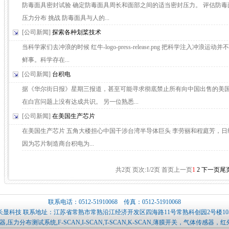
防毒面具密封试验 确定防毒面具周长和面部之间的适当密封压力。 评估防毒
压力分布 挑战 防毒面具与人的...
[公司新闻]
探索各种划桨技术
当科学家们去冲浪的时候 红牛-logo-press-release.png 把科学注入冲浪运动
鲜事。科学存在...
[公司新闻]
台积电
据《华尔街日报》星期三报道，甚至可能寻求彻底禁止所有向中国出售的美
在白宫问题上没有达成共识。 另一位熟悉...
[公司新闻]
在美国生产芯片
在美国生产芯片 五角大楼担心中国干涉台湾半导体巨头 李劳丽和程庭芳，日
因为芯片制造商台积电为...
共2页 页次:1/2页
首页
上一页
1
2
下一页
尾
联系电话：0512-51910068 传真：0512-51910068
显科技 联系地址：江苏省常熟市常熟沿江经济开发区四海路11号常熟科创园2号楼10
,压力分布测试系统,F-SCAN,I-SCAN,T-SCAN,K-SCAN,薄膜开关，气体传感器，