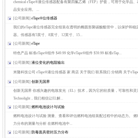
chemical eTape®液位传感器配备有聚四氟乙烯（FEP）护套，可用于化学品
品安全应用。 ...
[公司新闻]
eTape®位传感器
我们的eTape液位传感器完全组装在透明的椭圆形聚碳酸酯管中，以保护和稳
器。传感器有5英寸、8英寸、12英寸、15...
[公司新闻]
eTape
特色产品 标准eTape®组件 $49.99 化学eTape®组件 $59.99 标准eTap...
[公司新闻]
液位变化的电阻输出
米隆科技公司 eTape®液位传感器 家 商店 关于我们 联系我们 分销商 关于eTape®
[公司新闻]
创新无国界
创新无国界 你感兴趣的电致发光（EL）技术，因为它的轻质量，可靠性和灵
Technolight，我们相信让EL解...
[公司新闻]
燃料电池设计与试验
燃料电池设计与试验 测量、查看和评估燃料电池组装配过程中的动态力。 燃
力分布的测量与分析 在燃料电池中...
[公司新闻]
防毒面具密封压力分布