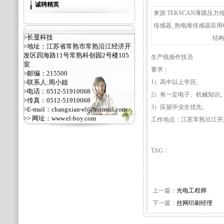
诚聘精英
来源:TEKSCAN薄膜压力
传感器_热电堆传感器应用
>长显科技
结构
>地址：江苏省常熟市常熟沿江经济开
发区四海路11号常熟科创园2号楼105
生产线操作技员
室
要求：
>邮编：215500
>联系人:周小姐
1）高中以上学历。
>电话：0512-51910068
2）有一定电子、机械知识
>传真：0512-51910068
3）应届毕业生优先。
>E-mail：changxian-el@hotmail.com
>> 网址：
www.el-boy.com
工作地点：江苏常熟沿江开
TAG：
上一篇：
光电工程师
下一篇：
丝网印刷经理